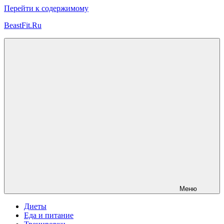
Перейти к содержимому
BeastFit.Ru
Фитнес
Спорт
Питание
Здоровье
ЗОЖ
Меню
Диеты
Еда и питание