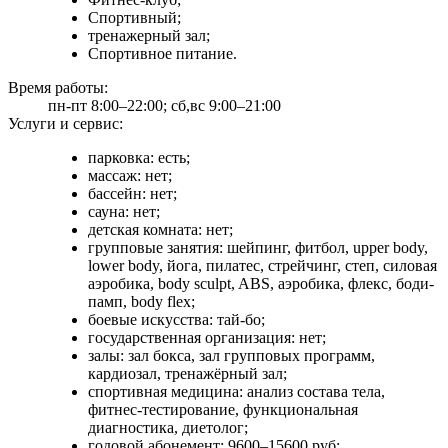
Спортивный;
тренажерный зал;
Спортивное питание.
Время работы:
пн-пт 8:00–22:00; сб,вс 9:00–21:00
Услуги и сервис:
парковка: есть;
массаж: нет;
бассейн: нет;
сауна: нет;
детская комната: нет;
групповые занятия: шейпинг, фитбол, upper body,
lower body, йога, пилатес, стрейчинг, степ, силовая
аэробика, body sculpt, ABS, аэробика, флекс, боди-
памп, body flex;
боевые искусства: тай-бо;
государственная организация: нет;
залы: зал бокса, зал групповых программ,
кардиозал, тренажёрный зал;
спортивная медицина: анализ состава тела,
фитнес-тестирование, функциональная
диагностика, диетолог;
годовой абонемент: 9600–15600 руб;