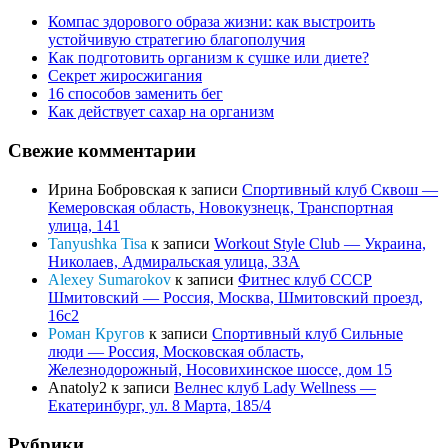
Компас здорового образа жизни: как выстроить
устойчивую стратегию благополучия
Как подготовить организм к сушке или диете?
Секрет жиросжигания
16 способов заменить бег
Как действует сахар на организм
Свежие комментарии
Ирина Бобровская
к записи
Спортивный клуб Сквош —
Кемеровская область, Новокузнецк, Транспортная
улица, 141
Tanyushka Tisa
к записи
Workout Style Club — Украина,
Николаев, Адмиральская улица, 33А
Alexey Sumarokov
к записи
Фитнес клуб СССР
Шмитовский — Россия, Москва, Шмитовский проезд,
16с2
Роман Кругов
к записи
Спортивный клуб Сильные
люди — Россия, Московская область,
Железнодорожный, Носовихинское шоссе, дом 15
Anatoly2
к записи
Велнес клуб Lady Wellness —
Екатеринбург, ул. 8 Марта, 185/4
Рубрики