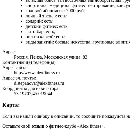
залы: зал бокса, зал восточных единоборств, зал г
спортивная медицина: фитнес-тестирование, консул
годовой абонемент: 7900 руб;
личный тренер: есть;
солярий: есть;
детский фитнес: есть;
фито-бар: есть;
оплата картой: есть;
виды занятий: боевые искусства, групповые занятия
Адрес:
Россия, Пенза, Московская улица, 83
Контактный(е) телефон(ы):
Адрес сайта:
http://www.alexfitness.ru
Адрес эл. почты:
d.stepanova@alexfitness.ru
Координаты для навигатора:
53.19707,45.019044
Карта:
Если вы нашли ошибку в описании, то сообщите пожалуйста на
Оставьте свой
отзыв
о фитнес-клубе «Alex fitness».