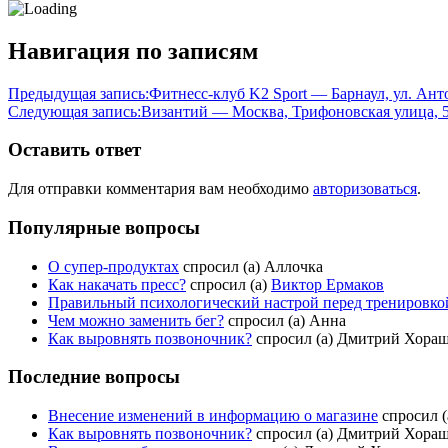
Навигация по записям
Предыдущая запись:
Фитнесс-клуб K2 Sport — Барнаул, ул. Ант
Следующая запись:
Византий — Москва, Трифоновская улица, 
Оставить ответ
Для отправки комментария вам необходимо
авторизоваться
.
Популярные вопросы
О супер-продуктах
спросил (а) Аллочка
Как накачать пресс?
спросил (а)
Виктор Ермаков
Правильный психологический настрой перед тренировкой
Чем можно заменить бег?
спросил (а) Анна
Как выровнять позвоночник?
спросил (а) Дмитрий Хора
Последние вопросы
Внесение изменений в информацию о магазине
спросил (а
Как выровнять позвоночник?
спросил (а) Дмитрий Хора