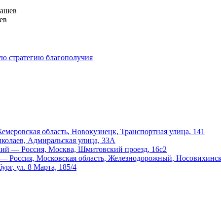
рашев
ев
ую стратегию благополучия
меровская область, Новокузнецк, Транспортная улица, 141
иколаев, Адмиральская улица, 33А
й — Россия, Москва, Шмитовский проезд, 16с2
 Россия, Московская область, Железнодорожный, Носовихинско
рг, ул. 8 Марта, 185/4