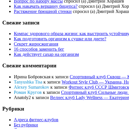
Вопрос по набору массы
спросил (а) Дмитрий Хорашев
Как накачать вершину бицепса?
спросил (а) Дмитрий Хо
Растяжение брюшной стенки
спросил (а) Дмитрий Хораш
Свежие записи
Компас здорового образа жизни: как выстроить устойчив
Как подготовить организм к сушке или диете?
Секрет жиросжигания
16 способов заменить бег
Как действует сахар на организм
Свежие комментарии
Ирина Бобровская
к записи
Спортивный клуб Сквош — Ке
Tanyushka Tisa
к записи
Workout Style Club — Украина, Н
Alexey Sumarokov
к записи
Фитнес клуб СССР Шмитовски
Роман Кругов
к записи
Спортивный клуб Сильные люди —
Anatoly2
к записи
Велнес клуб Lady Wellness — Екатеринбу
Рубрики
Адреса фитнес-клубов
Без рубрики