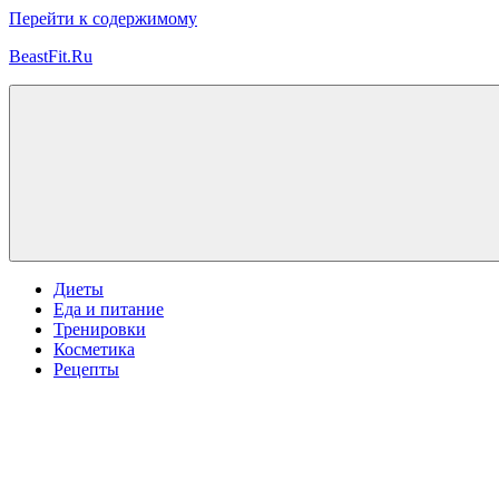
Перейти к содержимому
BeastFit.Ru
Фитнес
Спорт
Питание
Здоровье
ЗОЖ
Диеты
Еда и питание
Тренировки
Косметика
Рецепты