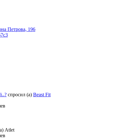
она Петрова, 196
57с3
..?
спросил (а)
Beast Fit
шев
) Atlet
шев