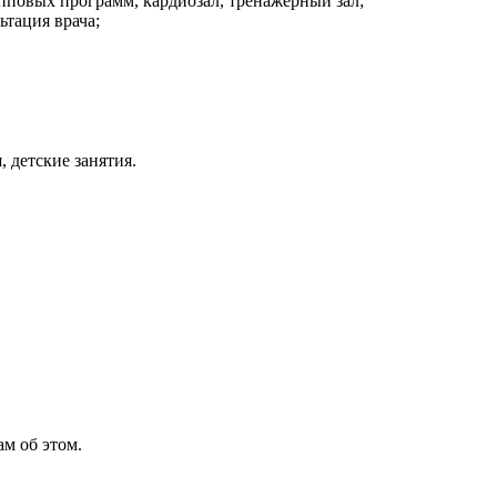
рупповых программ, кардиозал, тренажёрный зал;
ьтация врача;
, детские занятия.
м об этом.