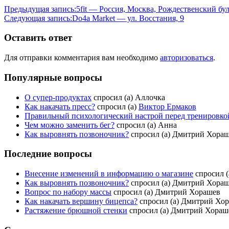
Предыдущая запись:
5fit — Россия, Москва, Рождественский бул
Следующая запись:
Do4a Market — ул. Восстания, 9
Оставить ответ
Для отправки комментария вам необходимо
авторизоваться
.
Популярные вопросы
О супер-продуктах
спросил (а) Аллочка
Как накачать пресс?
спросил (а)
Виктор Ермаков
Правильный психологический настрой перед тренировкой
Чем можно заменить бег?
спросил (а) Анна
Как выровнять позвоночник?
спросил (а) Дмитрий Хора
Последние вопросы
Внесение изменений в информацию о магазине
спросил (а
Как выровнять позвоночник?
спросил (а) Дмитрий Хора
Вопрос по набору массы
спросил (а) Дмитрий Хорашев
Как накачать вершину бицепса?
спросил (а) Дмитрий Хо
Растяжение брюшной стенки
спросил (а) Дмитрий Хораш