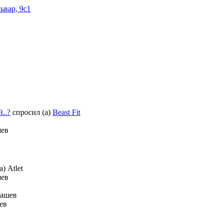
ьвар, 9с1
..?
спросил (а)
Beast Fit
шев
) Atlet
шев
рашев
ев