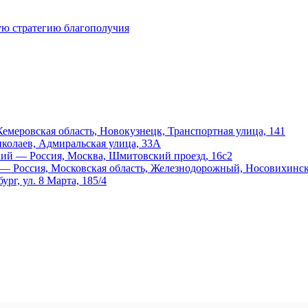
ую стратегию благополучия
меровская область, Новокузнецк, Транспортная улица, 141
иколаев, Адмиральская улица, 33А
й — Россия, Москва, Шмитовский проезд, 16с2
 Россия, Московская область, Железнодорожный, Носовихинско
рг, ул. 8 Марта, 185/4