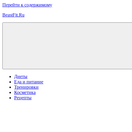
Перейти к содержимому
BeastFit.Ru
Фитнес
Спорт
Питание
Здоровье
ЗОЖ
Диеты
Еда и питание
Тренировки
Косметика
Рецепты