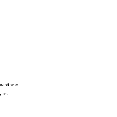
м об этом.
ym».