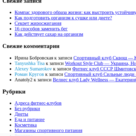
Свежие записи
Компас здорового образа жизни: как выстроить устойчив
Как подготовить организм к сушке или диете?
Секрет жиросжигания
16 способов заменить бег
Как действует сахар на организм
Свежие комментарии
Ирина Бобровская
к записи
Спортивный клуб Сквош — Ке
Tanyushka Tisa
к записи
Workout Style Club — Украина, Н
Alexey Sumarokov
к записи
Фитнес клуб СССР Шмитовски
Роман Кругов
к записи
Спортивный клуб Сильные люди —
Anatoly2
к записи
Велнес клуб Lady Wellness — Екатеринбу
Рубрики
Адреса фитнес-клубов
Без рубрики
Диеты
Еда и питание
Косметика
Магазины спортивного питания
Рецепты