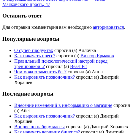
Маяковского просп., 47
Оставить ответ
Для отправки комментария вам необходимо
авторизоваться
.
Популярные вопросы
О супер-продуктах
спросил (а) Аллочка
Как накачать пресс?
спросил (а)
Виктор Ермаков
Правильный психологический настрой перед
тренировкой..?
спросил (а)
Beast Fit
Чем можно заменить бег?
спросил (а) Анна
Как выровнять позвоночник?
спросил (а) Дмитрий
Хорашев
Последние вопросы
Внесение изменений в информацию о магазине
спросил
(а) Atlet
Как выровнять позвоночник?
спросил (а) Дмитрий
Хорашев
Вопрос по набору массы
спросил (а) Дмитрий Хорашев
Как накачать вершину бицепса?
спросил (а) Дмитрий