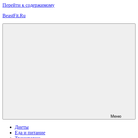
Перейти к содержимому
BeastFit.Ru
Фитнес
Спорт
Питание
Здоровье
ЗОЖ
Меню
Диеты
Еда и питание