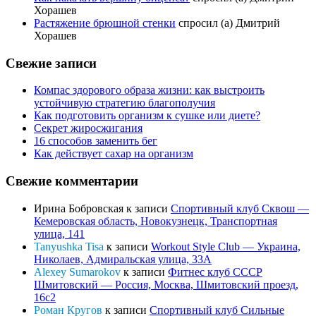
Хорашев
Растяжение брюшной стенки
спросил (а) Дмитрий
Хорашев
Свежие записи
Компас здорового образа жизни: как выстроить
устойчивую стратегию благополучия
Как подготовить организм к сушке или диете?
Секрет жиросжигания
16 способов заменить бег
Как действует сахар на организм
Свежие комментарии
Ирина Бобровская
к записи
Спортивный клуб Сквош —
Кемеровская область, Новокузнецк, Транспортная
улица, 141
Tanyushka Tisa
к записи
Workout Style Club — Украина,
Николаев, Адмиральская улица, 33А
Alexey Sumarokov
к записи
Фитнес клуб СССР
Шмитовский — Россия, Москва, Шмитовский проезд,
16с2
Роман Кругов
к записи
Спортивный клуб Сильные