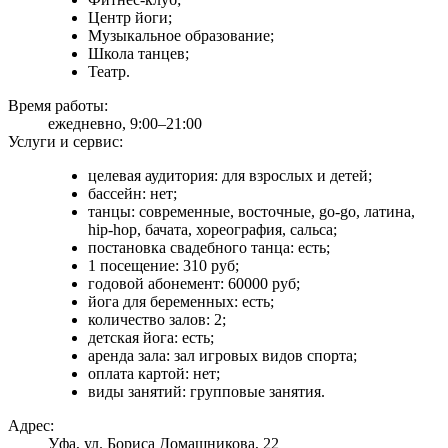
Центр йоги;
Музыкальное образование;
Школа танцев;
Театр.
Время работы:
ежедневно, 9:00–21:00
Услуги и сервис:
целевая аудитория: для взрослых и детей;
бассейн: нет;
танцы: современные, восточные, go-go, латина,
hip-hop, бачата, хореография, сальса;
постановка свадебного танца: есть;
1 посещение: 310 руб;
годовой абонемент: 60000 руб;
йога для беременных: есть;
количество залов: 2;
детская йога: есть;
аренда зала: зал игровых видов спорта;
оплата картой: нет;
виды занятий: групповые занятия.
Адрес:
Уфа, ул. Бориса Домашникова, 22