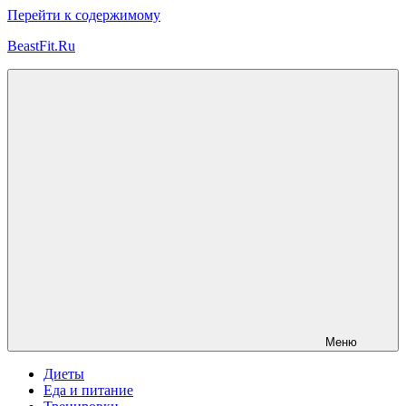
Перейти к содержимому
BeastFit.Ru
Фитнес
Спорт
Питание
Здоровье
ЗОЖ
Меню
Диеты
Еда и питание