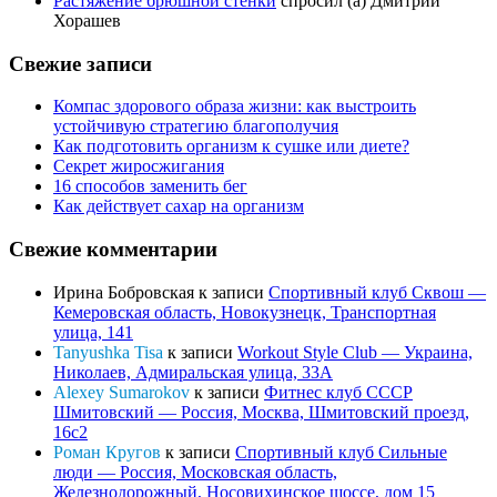
Растяжение брюшной стенки
спросил (а) Дмитрий
Хорашев
Свежие записи
Компас здорового образа жизни: как выстроить
устойчивую стратегию благополучия
Как подготовить организм к сушке или диете?
Секрет жиросжигания
16 способов заменить бег
Как действует сахар на организм
Свежие комментарии
Ирина Бобровская
к записи
Спортивный клуб Сквош —
Кемеровская область, Новокузнецк, Транспортная
улица, 141
Tanyushka Tisa
к записи
Workout Style Club — Украина,
Николаев, Адмиральская улица, 33А
Alexey Sumarokov
к записи
Фитнес клуб СССР
Шмитовский — Россия, Москва, Шмитовский проезд,
16с2
Роман Кругов
к записи
Спортивный клуб Сильные
люди — Россия, Московская область,
Железнодорожный, Носовихинское шоссе, дом 15