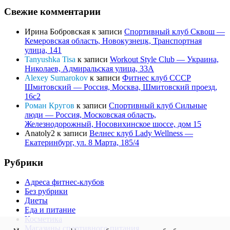
Свежие комментарии
Ирина Бобровская
к записи
Спортивный клуб Сквош —
Кемеровская область, Новокузнецк, Транспортная
улица, 141
Tanyushka Tisa
к записи
Workout Style Club — Украина,
Николаев, Адмиральская улица, 33А
Alexey Sumarokov
к записи
Фитнес клуб СССР
Шмитовский — Россия, Москва, Шмитовский проезд,
16с2
Роман Кругов
к записи
Спортивный клуб Сильные
люди — Россия, Московская область,
Железнодорожный, Носовихинское шоссе, дом 15
Anatoly2
к записи
Велнес клуб Lady Wellness —
Екатеринбург, ул. 8 Марта, 185/4
Рубрики
Адреса фитнес-клубов
Без рубрики
Диеты
Еда и питание
Косметика
Магазины спортивного питания