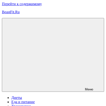
Перейти к содержимому
BeastFit.Ru
Фитнес
Спорт
Питание
Здоровье
ЗОЖ
Меню
Диеты
Еда и питание