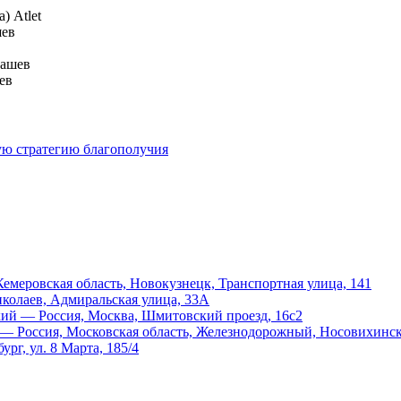
) Atlet
шев
рашев
ев
ую стратегию благополучия
меровская область, Новокузнецк, Транспортная улица, 141
иколаев, Адмиральская улица, 33А
й — Россия, Москва, Шмитовский проезд, 16с2
 Россия, Московская область, Железнодорожный, Носовихинско
рг, ул. 8 Марта, 185/4