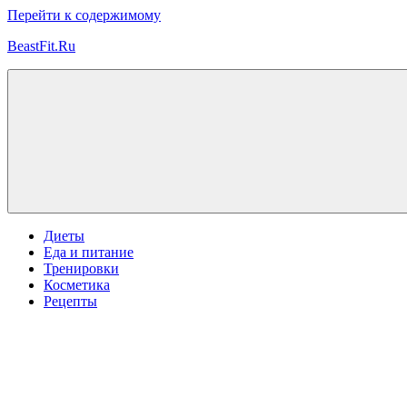
Перейти к содержимому
BeastFit.Ru
Фитнес
Спорт
Питание
Здоровье
ЗОЖ
Диеты
Еда и питание
Тренировки
Косметика
Рецепты