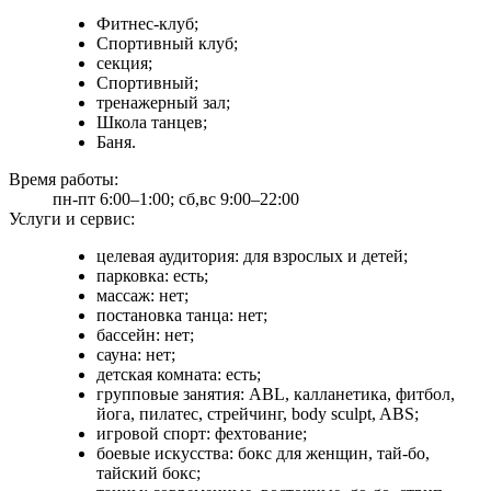
Фитнес-клуб;
Спортивный клуб;
секция;
Спортивный;
тренажерный зал;
Школа танцев;
Баня.
Время работы:
пн-пт 6:00–1:00; сб,вс 9:00–22:00
Услуги и сервис:
целевая аудитория: для взрослых и детей;
парковка: есть;
массаж: нет;
постановка танца: нет;
бассейн: нет;
сауна: нет;
детская комната: есть;
групповые занятия: ABL, калланетика, фитбол,
йога, пилатес, стрейчинг, body sculpt, ABS;
игровой спорт: фехтование;
боевые искусства: бокс для женщин, тай-бо,
тайский бокс;