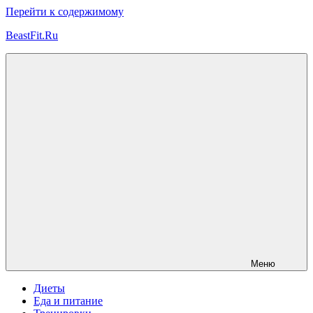
Перейти к содержимому
BeastFit.Ru
Фитнес
Спорт
Питание
Здоровье
ЗОЖ
Меню
Диеты
Еда и питание