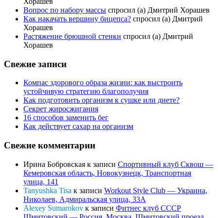
Хорашев
Вопрос по набору массы
спросил (а) Дмитрий Хорашев
Как накачать вершину бицепса?
спросил (а) Дмитрий
Хорашев
Растяжение брюшной стенки
спросил (а) Дмитрий
Хорашев
Свежие записи
Компас здорового образа жизни: как выстроить
устойчивую стратегию благополучия
Как подготовить организм к сушке или диете?
Секрет жиросжигания
16 способов заменить бег
Как действует сахар на организм
Свежие комментарии
Ирина Бобровская
к записи
Спортивный клуб Сквош —
Кемеровская область, Новокузнецк, Транспортная
улица, 141
Tanyushka Tisa
к записи
Workout Style Club — Украина,
Николаев, Адмиральская улица, 33А
Alexey Sumarokov
к записи
Фитнес клуб СССР
Шмитовский — Россия, Москва, Шмитовский проезд,