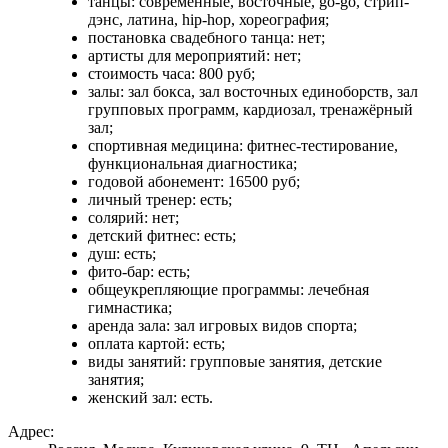
танцы: современные, восточные, go-go, стрип-
дэнс, латина, hip-hop, хореография;
постановка свадебного танца: нет;
артисты для мероприятий: нет;
стоимость часа: 800 руб;
залы: зал бокса, зал восточных единоборств, зал
групповых программ, кардиозал, тренажёрный
зал;
спортивная медицина: фитнес-тестирование,
функциональная диагностика;
годовой абонемент: 16500 руб;
личный тренер: есть;
солярий: нет;
детский фитнес: есть;
душ: есть;
фито-бар: есть;
общеукрепляющие программы: лечебная
гимнастика;
аренда зала: зал игровых видов спорта;
оплата картой: есть;
виды занятий: групповые занятия, детские
занятия;
женский зал: есть.
Адрес: