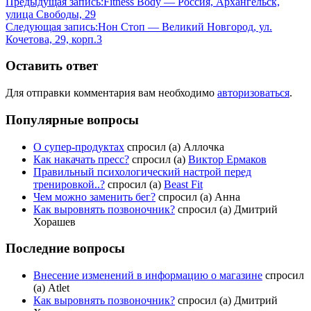
Предыдущая запись:
Fitness Body — Россия, Архангельск,
улица Свободы, 29
Следующая запись:
Нон Стоп — Великий Новгород, ул.
Кочетова, 29, корп.3
Оставить ответ
Для отправки комментария вам необходимо
авторизоваться
.
Популярные вопросы
О супер-продуктах
спросил (а) Аллочка
Как накачать пресс?
спросил (а)
Виктор Ермаков
Правильный психологический настрой перед
тренировкой..?
спросил (а)
Beast Fit
Чем можно заменить бег?
спросил (а) Анна
Как выровнять позвоночник?
спросил (а) Дмитрий
Хорашев
Последние вопросы
Внесение изменений в информацию о магазине
спросил
(а) Atlet
Как выровнять позвоночник?
спросил (а) Дмитрий