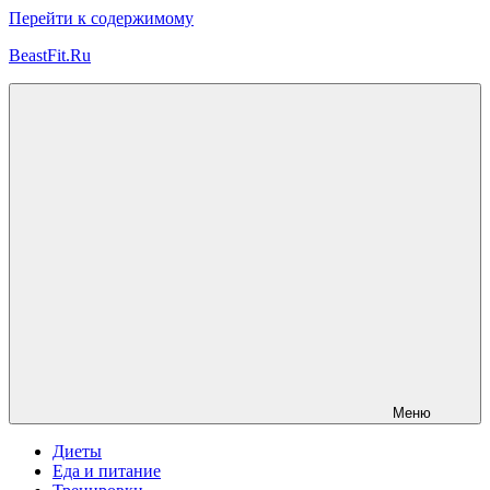
Перейти к содержимому
BeastFit.Ru
Фитнес
Спорт
Питание
Здоровье
ЗОЖ
Меню
Диеты
Еда и питание