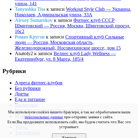
улица, 141
Tanyushka Tisa
к записи
Workout Style Club — Украина,
Николаев, Адмиральская улица, 33А
Alexey Sumarokov
к записи
Фитнес клуб СССР
Шмитовский — Россия, Москва, Шмитовский проезд,
16с2
Роман Кругов
к записи
Спортивный клуб Сильные
люди — Россия, Московская область,
Железнодорожный, Носовихинское шоссе, дом 15
Anatoly2
к записи
Велнес клуб Lady Wellness —
Екатеринбург, ул. 8 Марта, 185/4
Рубрики
Адреса фитнес-клубов
Без рубрики
Диеты
Еда и питание
Косметика
Магазины спортивного питания
Мы используем cookies вашего браузера, а так же обрабатываем ваши
Рецепты
персональные данные
при отправке заявки с сайта.
Спортивное питание
Если Вы продолжите использовать сайт, мы будем считать что Вас это
устраивает.
Торты
Тренировки
Хорошо