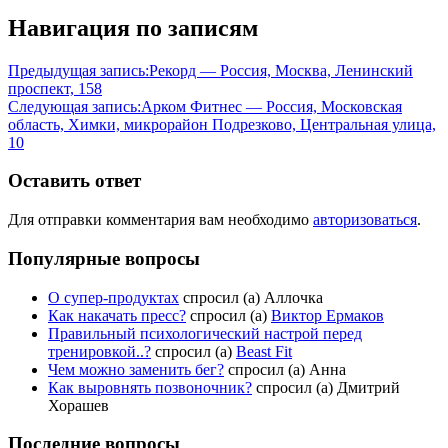
Навигация по записям
Предыдущая запись:
Рекорд — Россия, Москва, Ленинский
проспект, 158
Следующая запись:
Арком Фитнес — Россия, Московская
область, Химки, микрорайон Подрезково, Центральная улица,
10
Оставить ответ
Для отправки комментария вам необходимо
авторизоваться
.
Популярные вопросы
О супер-продуктах
спросил (а) Аллочка
Как накачать пресс?
спросил (а)
Виктор Ермаков
Правильный психологический настрой перед
тренировкой..?
спросил (а)
Beast Fit
Чем можно заменить бег?
спросил (а) Анна
Как выровнять позвоночник?
спросил (а) Дмитрий
Хорашев
Последние вопросы