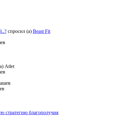
..?
спросил (а)
Beast Fit
шев
) Atlet
шев
рашев
ев
ую стратегию благополучия