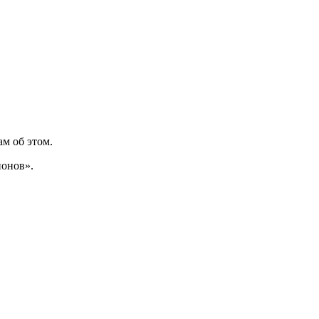
м об этом.
ионов».