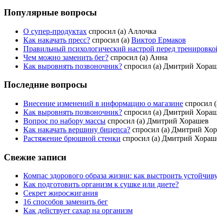
Популярные вопросы
О супер-продуктах
спросил (а) Аллочка
Как накачать пресс?
спросил (а)
Виктор Ермаков
Правильный психологический настрой перед тренировкой
Чем можно заменить бег?
спросил (а) Анна
Как выровнять позвоночник?
спросил (а) Дмитрий Хора
Последние вопросы
Внесение изменений в информацию о магазине
спросил (а
Как выровнять позвоночник?
спросил (а) Дмитрий Хора
Вопрос по набору массы
спросил (а) Дмитрий Хорашев
Как накачать вершину бицепса?
спросил (а) Дмитрий Хо
Растяжение брюшной стенки
спросил (а) Дмитрий Хораш
Свежие записи
Компас здорового образа жизни: как выстроить устойчив
Как подготовить организм к сушке или диете?
Секрет жиросжигания
16 способов заменить бег
Как действует сахар на организм