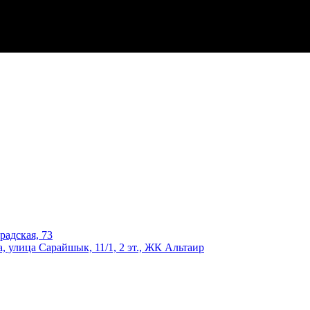
адская, 73
, улица Сарайшык, 11/1, 2 эт., ЖК Альтаир