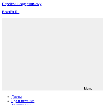
Перейти к содержимому
BeastFit.Ru
Фитнес
Спорт
Питание
Здоровье
ЗОЖ
Меню
Диеты
Еда и питание