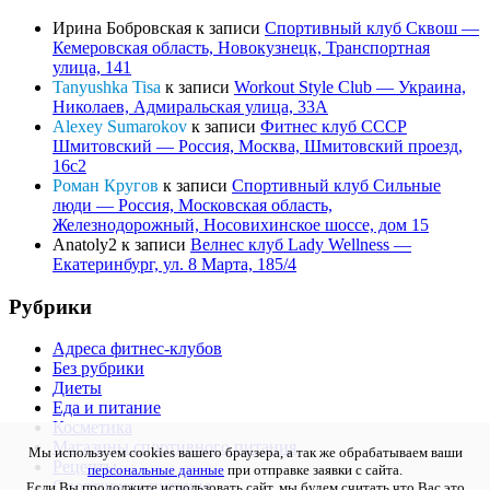
Ирина Бобровская
к записи
Спортивный клуб Сквош —
Кемеровская область, Новокузнецк, Транспортная
улица, 141
Tanyushka Tisa
к записи
Workout Style Club — Украина,
Николаев, Адмиральская улица, 33А
Alexey Sumarokov
к записи
Фитнес клуб СССР
Шмитовский — Россия, Москва, Шмитовский проезд,
16с2
Роман Кругов
к записи
Спортивный клуб Сильные
люди — Россия, Московская область,
Железнодорожный, Носовихинское шоссе, дом 15
Anatoly2
к записи
Велнес клуб Lady Wellness —
Екатеринбург, ул. 8 Марта, 185/4
Рубрики
Адреса фитнес-клубов
Без рубрики
Диеты
Еда и питание
Косметика
Магазины спортивного питания
Мы используем cookies вашего браузера, а так же обрабатываем ваши
Рецепты
персональные данные
при отправке заявки с сайта.
Спортивное питание
Если Вы продолжите использовать сайт, мы будем считать что Вас это