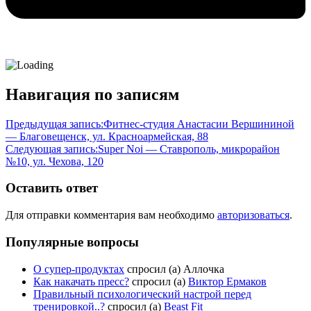
Навигация по записям
Предыдущая запись:
Фитнес-студия Анастасии Вершининой
— Благовещенск, ул. Красноармейская, 88
Следующая запись:
Super Noi — Ставрополь, микрорайон
№10, ул. Чехова, 120
Оставить ответ
Для отправки комментария вам необходимо
авторизоваться
.
Популярные вопросы
О супер-продуктах
спросил (а) Аллочка
Как накачать пресс?
спросил (а)
Виктор Ермаков
Правильный психологический настрой перед
тренировкой..?
спросил (а)
Beast Fit