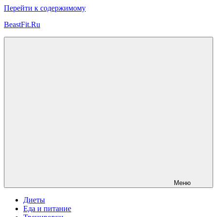
Перейти к содержимому
BeastFit.Ru
Фитнес
Спорт
Питание
Здоровье
ЗОЖ
Меню
Диеты
Еда и питание