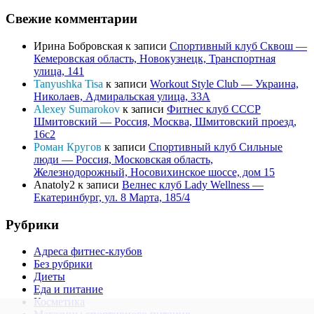
Свежие комментарии
Ирина Бобровская
к записи
Спортивный клуб Сквош —
Кемеровская область, Новокузнецк, Транспортная
улица, 141
Tanyushka Tisa
к записи
Workout Style Club — Украина,
Николаев, Адмиральская улица, 33А
Alexey Sumarokov
к записи
Фитнес клуб СССР
Шмитовский — Россия, Москва, Шмитовский проезд,
16с2
Роман Кругов
к записи
Спортивный клуб Сильные
люди — Россия, Московская область,
Железнодорожный, Носовихинское шоссе, дом 15
Anatoly2
к записи
Велнес клуб Lady Wellness —
Екатеринбург, ул. 8 Марта, 185/4
Рубрики
Адреса фитнес-клубов
Без рубрики
Диеты
Еда и питание
Косметика