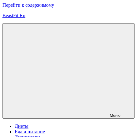
Перейти к содержимому
BeastFit.Ru
Фитнес
Спорт
Питание
Здоровье
ЗОЖ
Меню
Диеты
Еда и питание