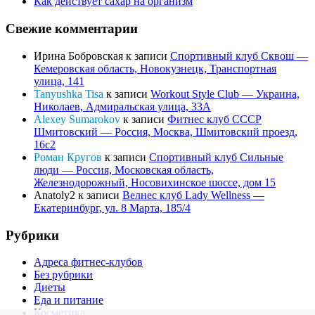
Как действует сахар на организм
Свежие комментарии
Ирина Бобровская
к записи
Спортивный клуб Сквош —
Кемеровская область, Новокузнецк, Транспортная
улица, 141
Tanyushka Tisa
к записи
Workout Style Club — Украина,
Николаев, Адмиральская улица, 33А
Alexey Sumarokov
к записи
Фитнес клуб СССР
Шмитовский — Россия, Москва, Шмитовский проезд,
16с2
Роман Кругов
к записи
Спортивный клуб Сильные
люди — Россия, Московская область,
Железнодорожный, Носовихинское шоссе, дом 15
Anatoly2
к записи
Велнес клуб Lady Wellness —
Екатеринбург, ул. 8 Марта, 185/4
Рубрики
Адреса фитнес-клубов
Без рубрики
Диеты
Еда и питание
Косметика