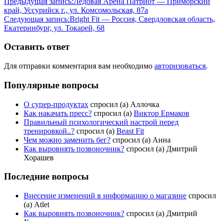
Предыдущая запись:
Ледовая Арена Патриот — Приморский
край, Уссурийск г., ул. Комсомольская, 87а
Следующая запись:
Bright Fit — Россия, Свердловская область,
Екатеринбург, ул. Токарей, 68
Оставить ответ
Для отправки комментария вам необходимо
авторизоваться
.
Популярные вопросы
О супер-продуктах
спросил (а) Аллочка
Как накачать пресс?
спросил (а)
Виктор Ермаков
Правильный психологический настрой перед
тренировкой..?
спросил (а)
Beast Fit
Чем можно заменить бег?
спросил (а) Анна
Как выровнять позвоночник?
спросил (а) Дмитрий
Хорашев
Последние вопросы
Внесение изменений в информацию о магазине
спросил
(а) Atlet
Как выровнять позвоночник?
спросил (а) Дмитрий