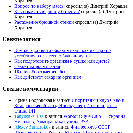
Хорашев
Вопрос по набору массы
спросил (а) Дмитрий Хорашев
Как накачать вершину бицепса?
спросил (а) Дмитрий
Хорашев
Растяжение брюшной стенки
спросил (а) Дмитрий
Хорашев
Свежие записи
Компас здорового образа жизни: как выстроить
устойчивую стратегию благополучия
Как подготовить организм к сушке или диете?
Секрет жиросжигания
16 способов заменить бег
Как действует сахар на организм
Свежие комментарии
Ирина Бобровская
к записи
Спортивный клуб Сквош —
Кемеровская область, Новокузнецк, Транспортная
улица, 141
Tanyushka Tisa
к записи
Workout Style Club — Украина,
Николаев, Адмиральская улица, 33А
Alexey Sumarokov
к записи
Фитнес клуб СССР
Шмитовский — Россия, Москва, Шмитовский проезд,