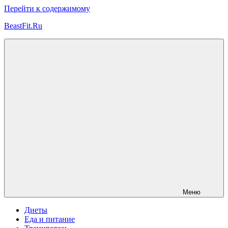
Перейти к содержимому
BeastFit.Ru
Фитнес
Спорт
Питание
Здоровье
ЗОЖ
Меню
Диеты
Еда и питание