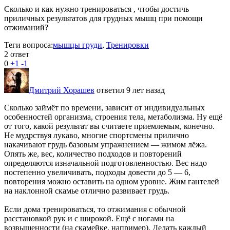
Сколько и как нужно тренироваться , чтобы достичь
приличных результатов для грудных мышц при помощи
отжиманий?
Теги вопроса:
мышцы груди
,
Тренировки
2 ответ
0
+1
-1
Дмитрий Хорашев
ответил 9 лет назад
Сколько займёт по времени, зависит от индивидуальных
особенностей организма, строения тела, метаболизма. Ну ещё
от того, какой результат вы считаете приемлемым, конечно.
Не мудрствуя лукаво, многие спортсмены прилично
накачивают грудь базовым упражнением — жимом лёжа.
Опять же, вес, количество подходов и повторений
определяются изначальной подготовленностью. Вес надо
постепенно увеличивать, подходы довести до 5 — 6,
повторения можно оставить на одном уровне. Жим гантелей
на наклонной скамье отлично развивает грудь.
Если дома тренироваться, то отжимания с обычной
расстановкой рук и с широкой. Ещё с ногами на
возвышенности (на скамейке, например). Делать каждый