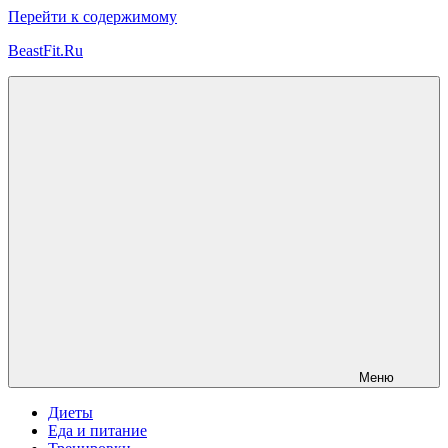
Перейти к содержимому
BeastFit.Ru
Фитнес
Спорт
Питание
Здоровье
ЗОЖ
Меню
Диеты
Еда и питание