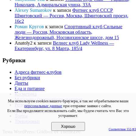
Николаев, Адмиральская улица, 33А
Alexey Sumarokov
к записи
Фитнес клуб СССР
Шмитовский — Россия, Москва, Шмитовский проезд,
16с2
Роман Кругов
к записи
Спортивный клуб Сильные
люди — Россия, Московская область,
Железнодорожный, Носовихинское шоссе, дом 15
Anatoly2
к записи
Велнес клуб Lady Wellness —
Екатеринбург, ул. 8 Марта, 185/4
Рубрики
Адреса фитнес-клубов
Без рубрики
Диеты
Еда и питание
Косметика
Магазины спортивного питания
Мы используем cookies вашего браузера, а так же обрабатываем ваши
Рецепты
персональные данные
при отправке заявки с сайта.
Спортивное питание
Если Вы продолжите использовать сайт, мы будем считать что Вас это
Торты
устраивает.
Тренировки
Хорошо
Соответствие 152-ФЗ
Тема WordPress: Gridbox от ThemeZee.