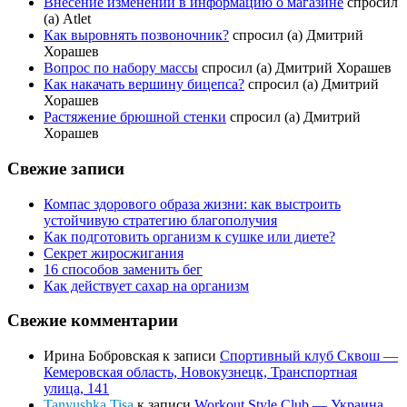
Внесение изменений в информацию о магазине
спросил
(а) Atlet
Как выровнять позвоночник?
спросил (а) Дмитрий
Хорашев
Вопрос по набору массы
спросил (а) Дмитрий Хорашев
Как накачать вершину бицепса?
спросил (а) Дмитрий
Хорашев
Растяжение брюшной стенки
спросил (а) Дмитрий
Хорашев
Свежие записи
Компас здорового образа жизни: как выстроить
устойчивую стратегию благополучия
Как подготовить организм к сушке или диете?
Секрет жиросжигания
16 способов заменить бег
Как действует сахар на организм
Свежие комментарии
Ирина Бобровская
к записи
Спортивный клуб Сквош —
Кемеровская область, Новокузнецк, Транспортная
улица, 141
Tanyushka Tisa
к записи
Workout Style Club — Украина,